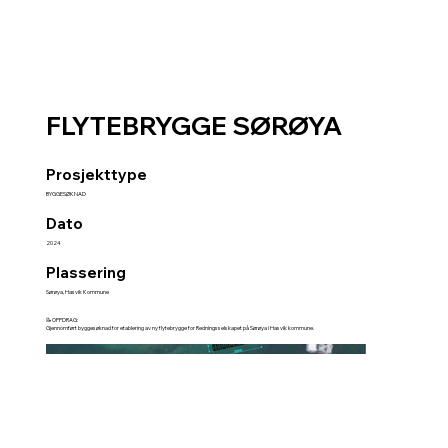
FLYTEBRYGGE SØRØYA
Prosjekttype
BYGGESØKNAD
Dato
2024
Plassering
Sørøya, Hasvik Kommune
📝OPPDRAG:
Gjennomført byggesøknad for etablering av ny flytebrygge for Redningsselskapet på Sørøya i Hasvik kommune.