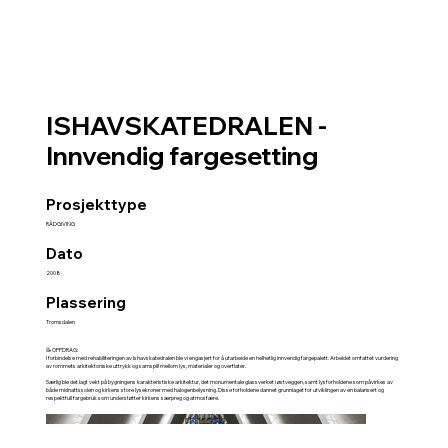
ISHAVSKATEDRALEN -
Innvendig fargesetting
Prosjekttype
RÅDGIVING
Dato
2008
Plassering
Tromsdalen
📝OPPDRAG:
I forbindelse med rehabiliteringen av Ishavskatedralen ble vi engasjert for å utarbeide en helhetlig innvendig fargepalett. Arbeidet omfattet vurdering
av rommets arkitektoniske uttrykk og samspill mellom lys, materialer og overflater.
Særlig ble det lagt vekt på bygningens karakteristiske arkitektur, det monumentale glassverket i østveggen, samt lysforholdene som påvirkes av
både midnattssolen og kirkens store lysekroner med halogenbelysning. Disse forholdene dannet grunnlaget for utviklingen av en balansert og
respektfull fargebruk som understøtter kirkens særpreg og atmosfære.