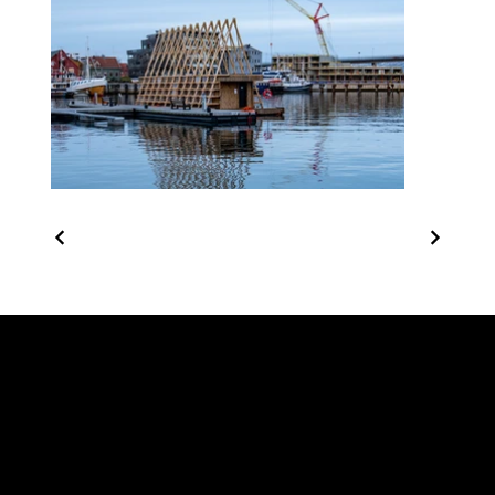
Telefon:
(+47) 41 44 20 20
Epostadresse:
kreahvita@kreahvita.no
Postadresse:
Postboks 987, 9260 Tromsø
Besøkadresse:
Strandvegen 90, 9007 Tromsø
Digital fakturaadresse:
kreahvita@mottakfaktura.no
Org. nr:
984429320 MVA
KREAHVITA AS © 2026