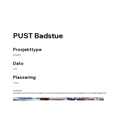
PUST Badstue
Prosjekttype
BYGGESAK
Dato
2020
Plassering
Tromsø
📝OPPDRAG:
I forbindelse med PUSTs ønske om å etablere Tromsøs første flytende badstue, bistod vi med utarbeidelsen av en komplett byggesøknad