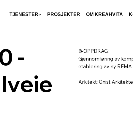
TJENESTER
PROSJEKTER
OM KREAHVITA
K
0 -
📝OPPDRAG:
Gjennomføring av komp
etablering av ny REMA 
lveie
Arkitekt: Gnist Arkitekte